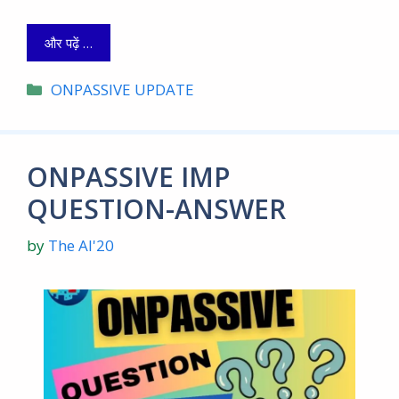
और पढ़ें …
Categories
ONPASSIVE UPDATE
ONPASSIVE IMP
QUESTION-ANSWER
by
The AI'20