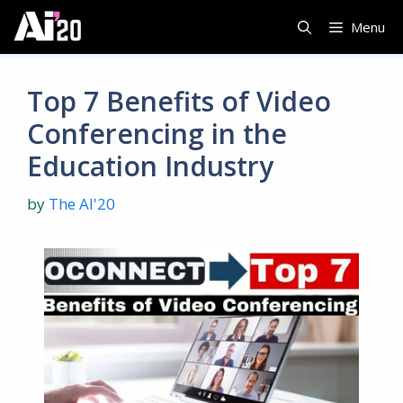
Skip
Menu
to
content
Top 7 Benefits of Video
Conferencing in the
Education Industry
by
The AI'20