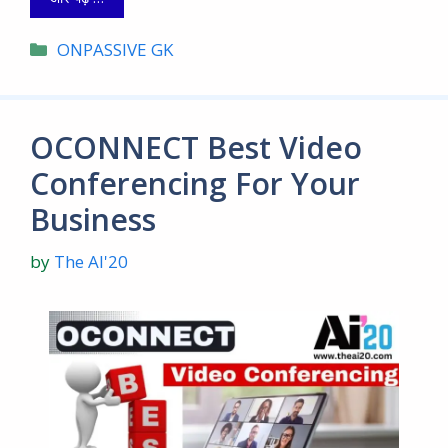
Categories
ONPASSIVE GK
OCONNECT Best Video
Conferencing For Your
Business
by
The AI'20