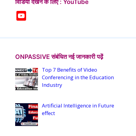
विडियो देखने के लिए : YouTube
Y
o
u
T
u
ONPASSIVE संबंधित नई जानकारी पढ़ें
b
Top 7 Benefits of Video
e
Conferencing in the Education
C
Industry
h
a
Artificial Intelligence in Future
n
effect
n
el