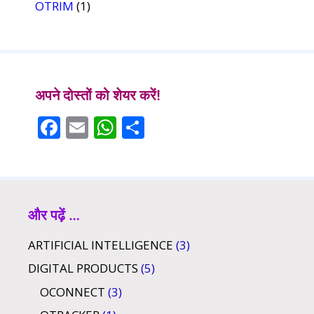
OTRIM
(1)
अपने दोस्तों को शेयर करें!
F
E
W
S
ac
m
h
h
e
ai
at
ar
b
l
s
e
o
A
और पढ़ें …
o
p
ARTIFICIAL INTELLIGENCE
(3)
k
p
DIGITAL PRODUCTS
(5)
OCONNECT
(3)