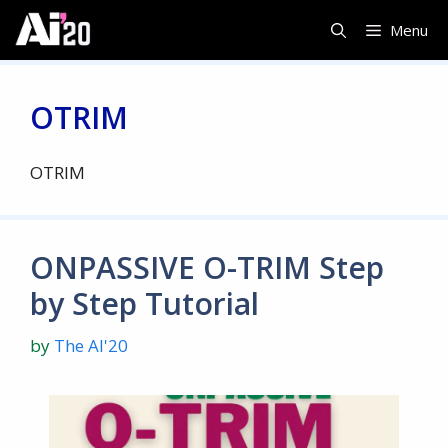
Skip
Menu
to
content
OTRIM
OTRIM
ONPASSIVE O-TRIM Step
by Step Tutorial
by
The AI'20