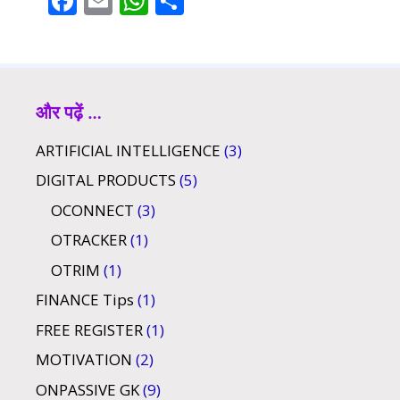
F
E
W
S
ac
m
h
h
e
ai
at
ar
b
l
s
e
o
A
और पढ़ें …
o
p
ARTIFICIAL INTELLIGENCE
(3)
k
p
DIGITAL PRODUCTS
(5)
OCONNECT
(3)
OTRACKER
(1)
OTRIM
(1)
FINANCE Tips
(1)
FREE REGISTER
(1)
MOTIVATION
(2)
ONPASSIVE GK
(9)