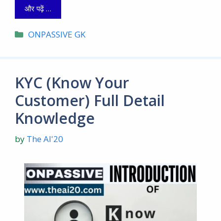
और पढ़ें …
Categories
ONPASSIVE GK
KYC (Know Your
Customer) Full Detail
Knowledge
by
The AI'20