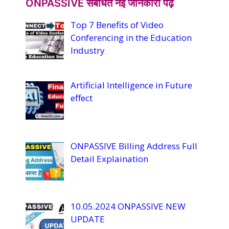
ONPASSIVE संबंधित नई जानकारी पढ़ें
b
Top 7 Benefits of Video
e
Conferencing in the Education
C
Industry
h
a
Artificial Intelligence in Future
n
effect
n
el
ONPASSIVE Billing Address Full
Detail Explaination
10.05.2024 ONPASSIVE NEW
UPDATE