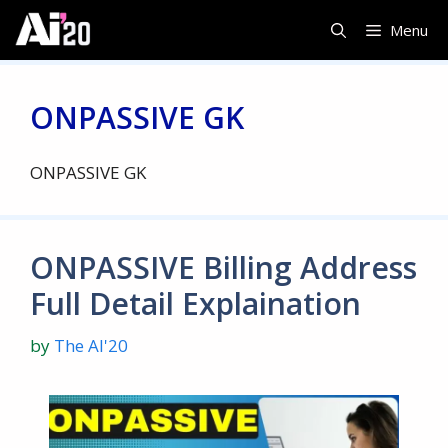
Skip
Menu
to
content
ONPASSIVE GK
ONPASSIVE GK
ONPASSIVE Billing Address
Full Detail Explaination
by
The AI'20