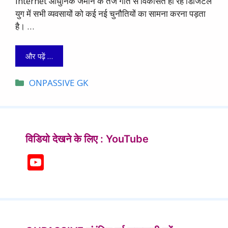
Internet आधुनिक जमाने के तेज गति से विकसित हो रहे डिजिटल
युग में सभी व्यवसायों को कई नई चुनौतियों का सामना करना पड़ता
है। …
और पढ़ें …
Categories
ONPASSIVE GK
विडियो देखने के लिए : YouTube
Y
o
u
T
u