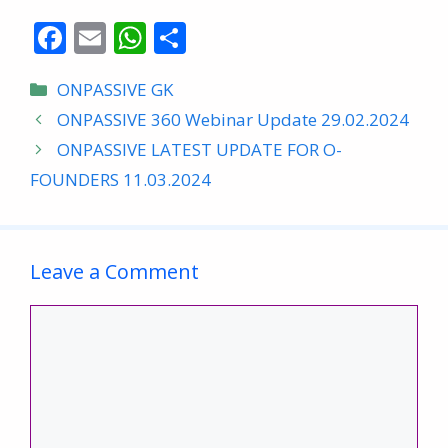
F
E
W
S
ac
m
h
h
Categories
ONPASSIVE GK
e
ai
at
ar
ONPASSIVE 360 Webinar Update 29.02.2024
b
l
s
e
ONPASSIVE LATEST UPDATE FOR O-
o
A
FOUNDERS 11.03.2024
o
p
k
p
Leave a Comment
Comment