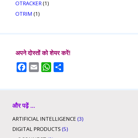
OTRACKER
(1)
OTRIM
(1)
अपने दोस्तों को शेयर करें!
F
E
W
S
ac
m
h
h
e
ai
at
ar
b
l
s
e
o
A
और पढ़ें …
o
p
ARTIFICIAL INTELLIGENCE
(3)
k
p
DIGITAL PRODUCTS
(5)