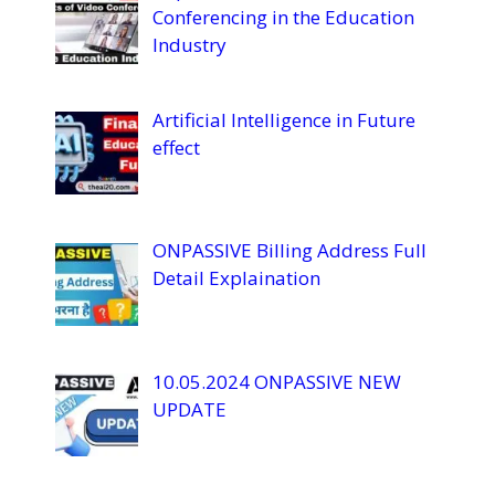
e
Conferencing in the Education
C
Industry
h
a
Artificial Intelligence in Future
n
effect
n
el
ONPASSIVE Billing Address Full
Detail Explaination
10.05.2024 ONPASSIVE NEW
UPDATE