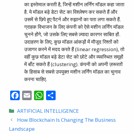
का इस्तेमाल करती है, जिन्हें मशीन लर्निंग मॉडल कहा जाता
है. ये मॉडल बड़े डेटा सेट का विश्लेषण कर सकते हैं और
उसमें से छिपे हुए पैटर्न और रुझानों का पता लगा सकते हैं.
ग्राहक विभाजन के लिए कंपनी को ऐसे मशीन लर्निंग मॉडल
चुनने होंगे, जो उसके लिए सबसे ज़्यादा कारगर साबित हों.
उदाहरण के लिए, कुछ मॉडल आंकड़ों में मौजूद रिश्तों को
उजागर करने में मदद करते हैं (linear regression), तो
वहीं कुछ मॉडल बड़े डेटा सेट को छोटे और व्यवस्थित समूहों
में बाँट सकते हैं (clustering). कंपनी को अपनी ज़रूरतों
के हिसाब से सबसे उपयुक्त मशीन लर्निंग मॉडल का चुनाव
करना चाहिए.
F
E
W
S
ac
m
h
h
Categories
ARTIFICIAL INTELLIGENCE
e
ai
at
ar
How Blockchain Is Changing The Business
b
l
s
e
Landscape
o
A