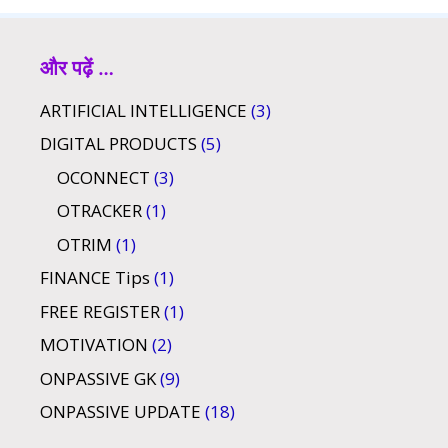
e
ai
at
ar
b
l
s
e
o
A
और पढ़ें …
o
p
ARTIFICIAL INTELLIGENCE
(3)
k
p
DIGITAL PRODUCTS
(5)
OCONNECT
(3)
OTRACKER
(1)
OTRIM
(1)
FINANCE Tips
(1)
FREE REGISTER
(1)
MOTIVATION
(2)
ONPASSIVE GK
(9)
ONPASSIVE UPDATE
(18)