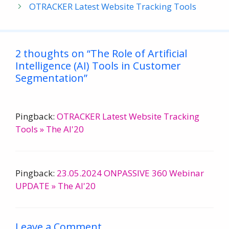
OTRACKER Latest Website Tracking Tools
o
p
k
p
2 thoughts on “The Role of Artificial
Intelligence (AI) Tools in Customer
Segmentation”
Pingback:
OTRACKER Latest Website Tracking
Tools » The AI'20
Pingback:
23.05.2024 ONPASSIVE 360 Webinar
UPDATE » The AI'20
Leave a Comment