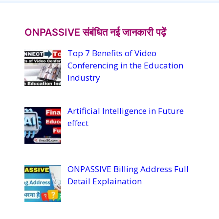
T
u
ONPASSIVE संबंधित नई जानकारी पढ़ें
b
Top 7 Benefits of Video
e
Conferencing in the Education
C
Industry
h
a
Artificial Intelligence in Future
n
effect
n
el
ONPASSIVE Billing Address Full
Detail Explaination