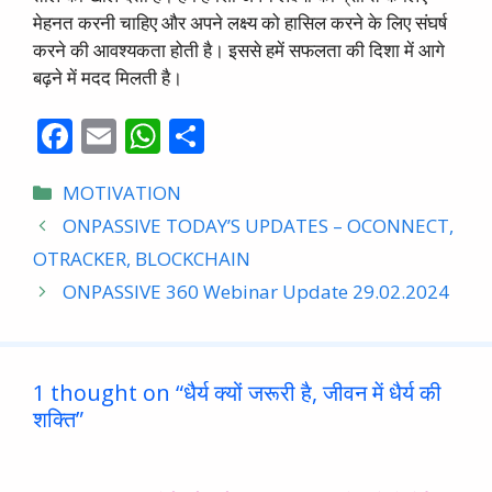
मेहनत करनी चाहिए और अपने लक्ष्य को हासिल करने के लिए संघर्ष
करने की आवश्यकता होती है। इससे हमें सफलता की दिशा में आगे
बढ़ने में मदद मिलती है।
F
E
W
S
ac
m
h
h
Categories
MOTIVATION
e
ai
at
ar
ONPASSIVE TODAY’S UPDATES – OCONNECT,
b
l
s
e
OTRACKER, BLOCKCHAIN
o
A
ONPASSIVE 360 Webinar Update 29.02.2024
o
p
k
p
1 thought on “धैर्य क्यों जरूरी है, जीवन में धैर्य की
शक्ति”