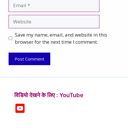
Email
Website
Save my name, email, and website in this
browser for the next time I comment.
विडियो देखने के लिए : YouTube
Y
o
u