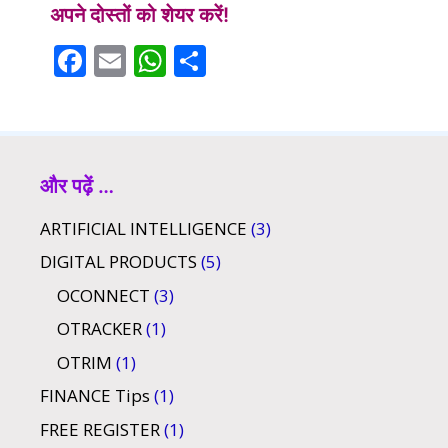
अपने दोस्तों को शेयर करें!
F
E
W
S
ac
m
h
h
e
ai
at
ar
b
l
s
e
o
A
और पढ़ें …
o
p
ARTIFICIAL INTELLIGENCE
(3)
k
p
DIGITAL PRODUCTS
(5)
OCONNECT
(3)
OTRACKER
(1)
OTRIM
(1)
FINANCE Tips
(1)
FREE REGISTER
(1)