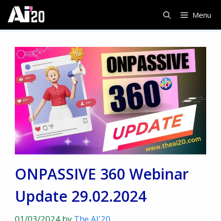
Skip
Menu
to
content
ONPASSIVE 360 Webinar
Update 29.02.2024
01/03/2024
by
The AI'20