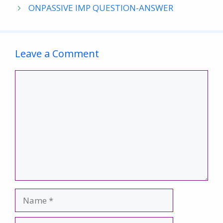
ONPASSIVE IMP QUESTION-ANSWER
o
A
o
p
k
p
Leave a Comment
Comment
Name
Email