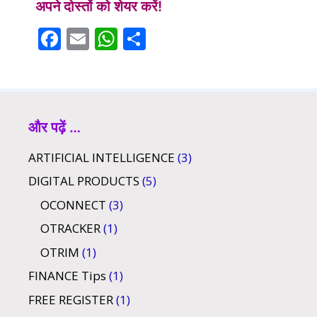
अपने दोस्तों को शेयर करें!
F
E
W
S
ac
m
h
h
e
ai
at
ar
b
l
s
e
o
A
और पढ़ें …
o
p
ARTIFICIAL INTELLIGENCE
(3)
k
p
DIGITAL PRODUCTS
(5)
OCONNECT
(3)
OTRACKER
(1)
OTRIM
(1)
FINANCE Tips
(1)
FREE REGISTER
(1)