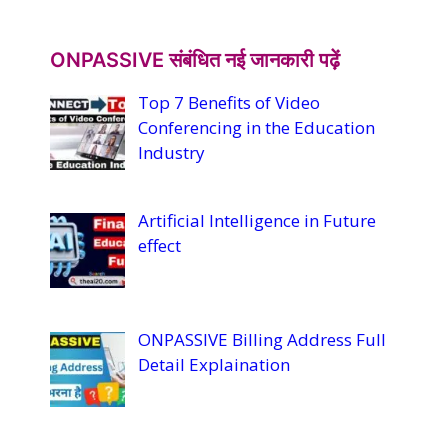
T
u
ONPASSIVE संबंधित नई जानकारी पढ़ें
b
Top 7 Benefits of Video
e
Conferencing in the Education
C
Industry
h
a
Artificial Intelligence in Future
n
effect
n
el
ONPASSIVE Billing Address Full
Detail Explaination